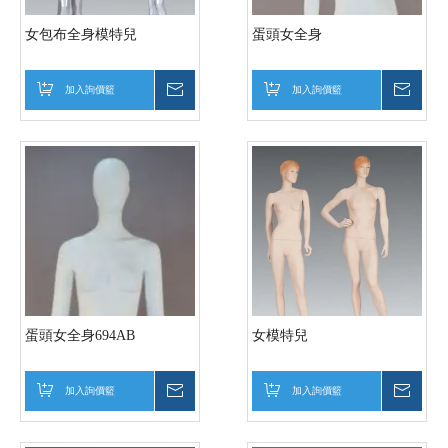
女包布全身模特兒
蛋頭女全身
加入詢價籃
詢價
加入詢價籃
詢價
蛋頭女全身694AB
女模特兒
加入詢價籃
詢價
加入詢價籃
詢價