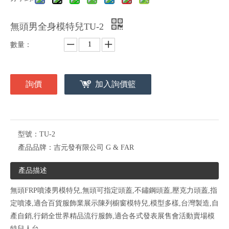
無頭男全身模特兒TU-2
數量：
詢價
加入詢價籃
型號：
TU-2
產品品牌：
吉元發有限公司 G & FAR
產品描述
無頭FRP噴漆男模特兒,無頭可指定頭蓋,不鏽鋼頭蓋,壓克力頭蓋,指
定噴漆,適合百貨服飾業展示陳列櫥窗模特兒,模型多樣,台灣製造,自
產自銷,行銷全世界精品流行服飾,適合各式發表展售會活動賣場模
特兒人台.