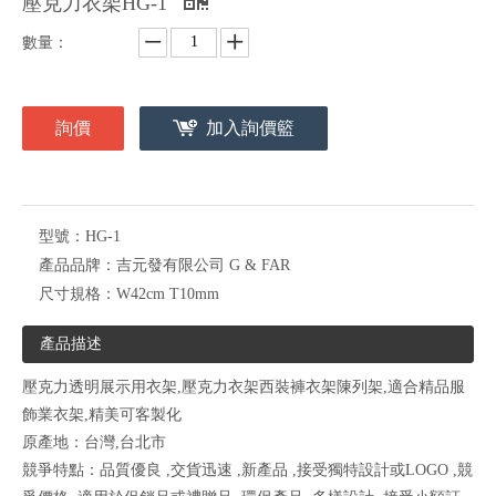
壓克力衣架HG-1
數量：
詢價
加入詢價籃
型號：
HG-1
產品品牌：
吉元發有限公司 G & FAR
尺寸規格：
W42cm T10mm
產品描述
壓克力透明展示用衣架,壓克力衣架西裝褲衣架陳列架,適合精品服
飾業衣架,精美可客製化
原產地：台灣,台北市
競爭特點：品質優良 ,交貨迅速 ,新產品 ,接受獨特設計或LOGO ,競